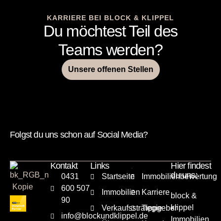
KARRIERE BEI BLOCK & KLIPPEL
Du möchtest Teil des
Teams werden?
Unsere offenen Stellen
Folgst du uns schon auf Social Media?
Kontakt
Links
.
Hier findest
du uns:
0431
Startseite
Immobilienbewertung
600 507
Immobilien
Karriere
block &
90
klippel
Verkaufsstrategie
Tippgeber
info@blockundklippel.de
Immobilien