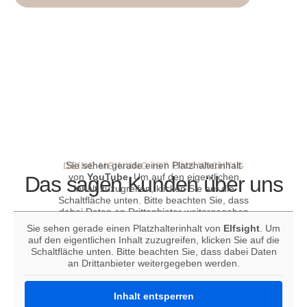
Sie sehen gerade einen Platzhalterinhalt
DEINE MEINUNG IST UNS WICHTIG
von
YouTube
. Um auf den eigentlichen
Das sagen Kunden über uns
Inhalt zuzugreifen, klicken Sie auf die
Schaltfläche unten. Bitte beachten Sie, dass
dabei Daten an Drittanbieter weitergegeben
werden.
Sie sehen gerade einen Platzhalterinhalt von
Elfsight
. Um
auf den eigentlichen Inhalt zuzugreifen, klicken Sie auf die
Mehr Informationen
Schaltfläche unten. Bitte beachten Sie, dass dabei Daten
Inhalt entsperren
an Drittanbieter weitergegeben werden.
Erforderlichen Service akzeptieren
Inhalt entsperren
und Inhalte entsperren