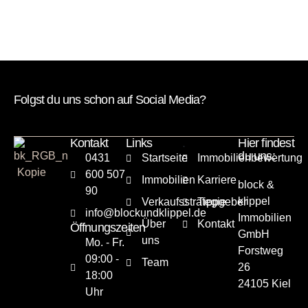
Folgst du uns schon auf Social Media?
Kontakt
Links
.
Hier findest
du uns:
0431
Startseite
Immobilienbewertung
600 507
Immobilien
Karriere
block &
90
klippel
Verkaufsstrategie
Tippgeber
info@blockundklippel.de
Immobilien
Über
Kontakt
Öffnungszeiten
GmbH
uns
Mo. - Fr.
Forstweg
09:00 -
Team
26
18:00
24105 Kiel
Uhr