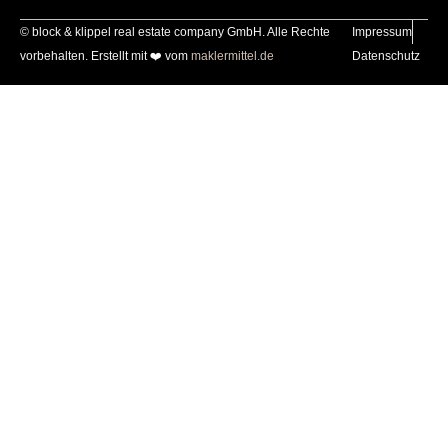
© block & klippel real estate company GmbH. Alle Rechte
Impressum
vorbehalten. Erstellt mit ❤️ vom
maklermittel.de
Datenschutz