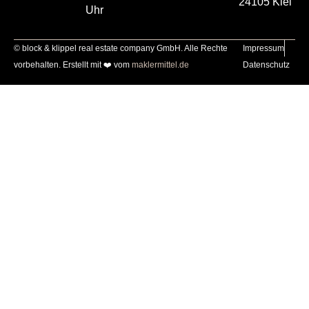
24105 Kiel
Uhr
© block & klippel real estate company GmbH. Alle Rechte
Impressum
vorbehalten. Erstellt mit ❤️ vom
maklermittel.de
Datenschutz