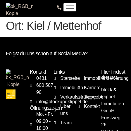
Ort:
Kiel / Mettenhof
Folgst du uns schon auf Social Media?
Kontakt
Links
.
Hier findest
du uns:
0431
Startseite
Immobilienbewertung
600 507
Immobilien
Karriere
block &
90
klippel
Verkaufsstrategie
Tippgeber
info@blockundklippel.de
Immobilien
Über
Kontakt
Öffnungszeiten
GmbH
uns
Mo. - Fr.
Forstweg
09:00 -
Team
26
18:00